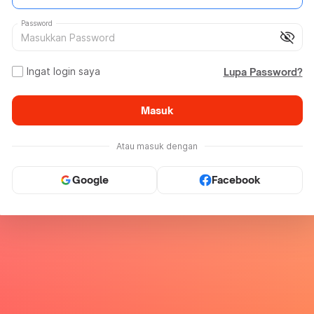
Password
visibility_off
Ingat login saya
Lupa Password?
Masuk
Atau masuk dengan
Google
Facebook