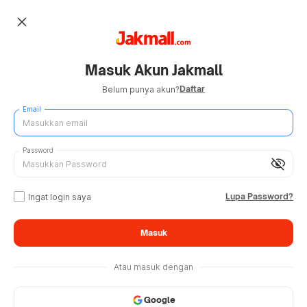
close
Masuk Akun Jakmall
Daftar
Belum punya akun?
Email
Password
visibility_off
Lupa Password?
Ingat login saya
Masuk
Atau masuk dengan
Google