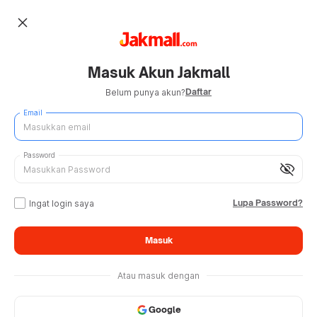
close
Masuk Akun Jakmall
Daftar
Belum punya akun?
Email
Password
visibility_off
Lupa Password?
Ingat login saya
Masuk
Atau masuk dengan
Google