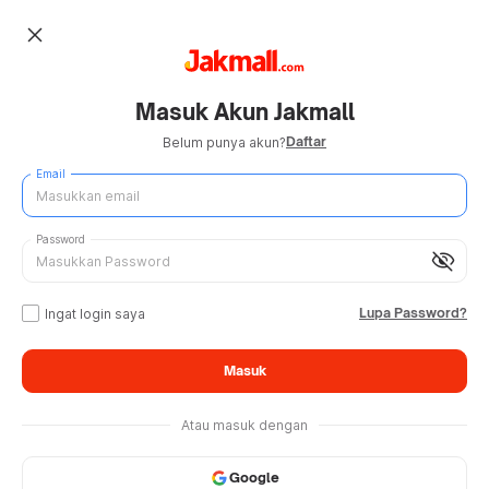
close
Masuk Akun Jakmall
Daftar
Belum punya akun?
Email
Password
visibility_off
Lupa Password?
Ingat login saya
Masuk
Atau masuk dengan
Google