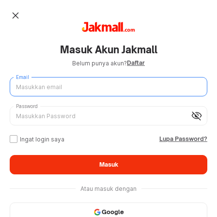
close
Masuk Akun Jakmall
Daftar
Belum punya akun?
Email
Password
visibility_off
Lupa Password?
Ingat login saya
Masuk
Atau masuk dengan
Google