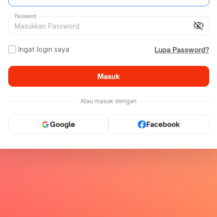
Password
visibility_off
Ingat login saya
Lupa Password?
Masuk
Atau masuk dengan
Google
Facebook