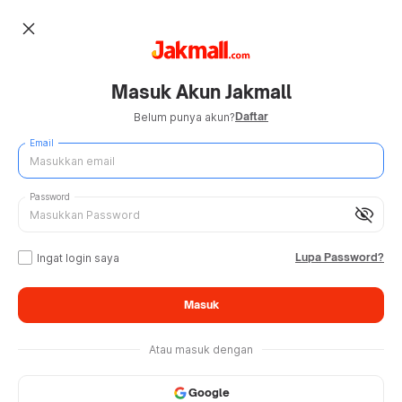
close
Masuk Akun Jakmall
Daftar
Belum punya akun?
Email
Password
visibility_off
Lupa Password?
Ingat login saya
Masuk
Atau masuk dengan
Google