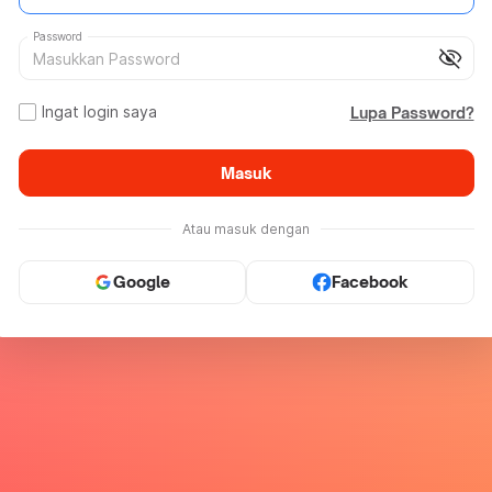
Password
visibility_off
Ingat login saya
Lupa Password?
Masuk
Atau masuk dengan
Google
Facebook