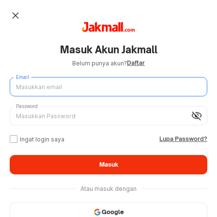
close
Masuk Akun Jakmall
Daftar
Belum punya akun?
Email
Password
visibility_off
Lupa Password?
Ingat login saya
Masuk
Atau masuk dengan
Google