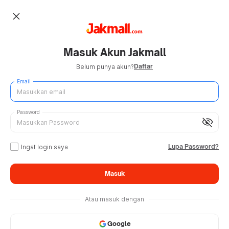
close
Masuk Akun Jakmall
Daftar
Belum punya akun?
Email
Password
visibility_off
Lupa Password?
Ingat login saya
Masuk
Atau masuk dengan
Google