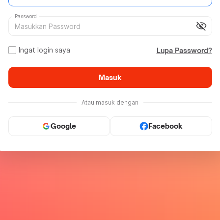
Password
visibility_off
Ingat login saya
Lupa Password?
Masuk
Atau masuk dengan
Google
Facebook