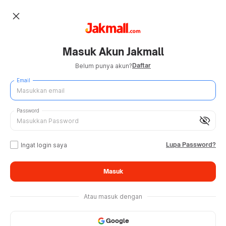
close
Masuk Akun Jakmall
Daftar
Belum punya akun?
Email
Password
visibility_off
Lupa Password?
Ingat login saya
Masuk
Atau masuk dengan
Google