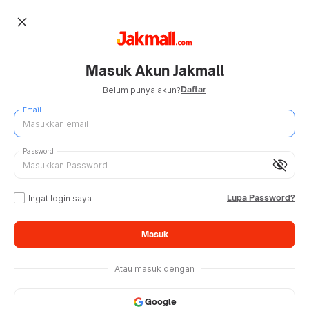
close
Masuk Akun Jakmall
Daftar
Belum punya akun?
Email
Password
visibility_off
Lupa Password?
Ingat login saya
Masuk
Atau masuk dengan
Google