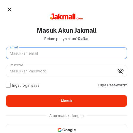
close
Masuk Akun Jakmall
Daftar
Belum punya akun?
Email
Password
visibility_off
Lupa Password?
Ingat login saya
Masuk
Atau masuk dengan
Google