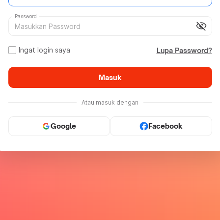
Password
visibility_off
Ingat login saya
Lupa Password?
Masuk
Atau masuk dengan
Google
Facebook