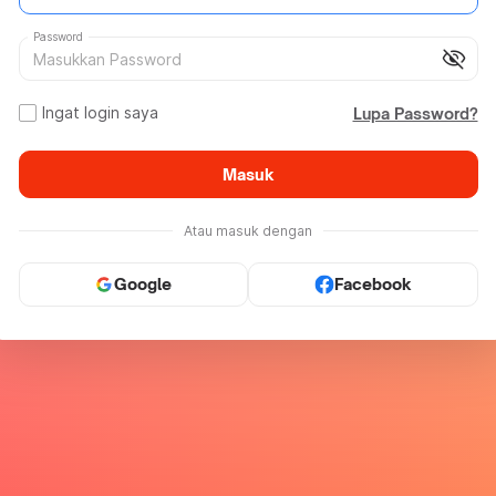
Password
visibility_off
Ingat login saya
Lupa Password?
Masuk
Atau masuk dengan
Google
Facebook