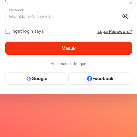
Password
visibility_off
Ingat login saya
Lupa Password?
Masuk
Atau masuk dengan
Google
Facebook