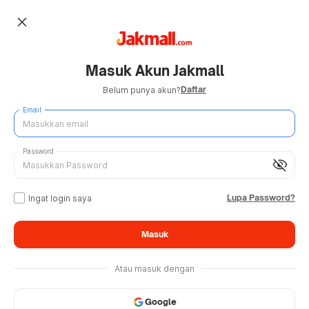
close
Masuk Akun Jakmall
Daftar
Belum punya akun?
Email
Password
visibility_off
Lupa Password?
Ingat login saya
Masuk
Atau masuk dengan
Google