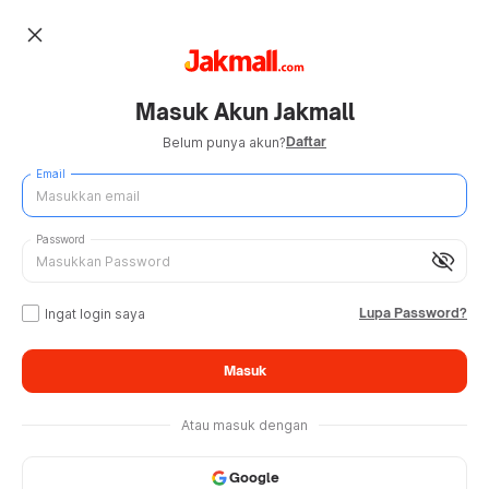
close
Masuk Akun Jakmall
Daftar
Belum punya akun?
Email
Password
visibility_off
Lupa Password?
Ingat login saya
Masuk
Atau masuk dengan
Google