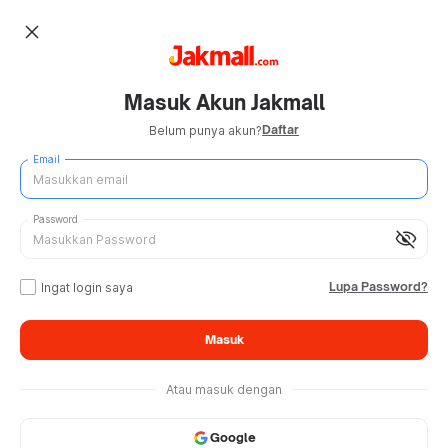
close
Masuk Akun Jakmall
Daftar
Belum punya akun?
Email
Password
visibility_off
Lupa Password?
Ingat login saya
Masuk
Atau masuk dengan
Google