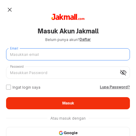
close
Masuk Akun Jakmall
Daftar
Belum punya akun?
Email
Password
visibility_off
Lupa Password?
Ingat login saya
Masuk
Atau masuk dengan
Google