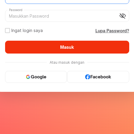
Password
visibility_off
Ingat login saya
Lupa Password?
Masuk
Atau masuk dengan
Google
Facebook