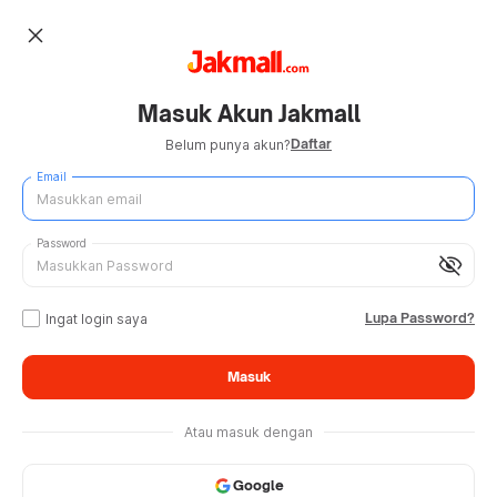
close
Masuk Akun Jakmall
Daftar
Belum punya akun?
Email
Password
visibility_off
Lupa Password?
Ingat login saya
Masuk
Atau masuk dengan
Google