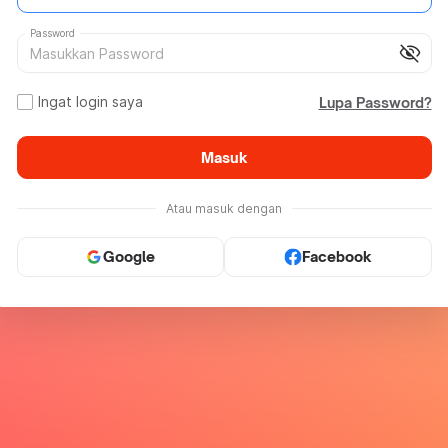
Password
visibility_off
Ingat login saya
Lupa Password?
Masuk
Atau masuk dengan
Google
Facebook