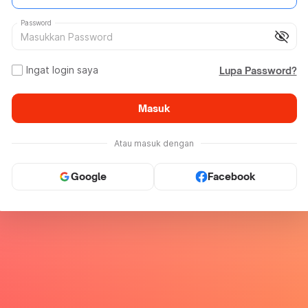
Password
visibility_off
Ingat login saya
Lupa Password?
Masuk
Atau masuk dengan
Google
Facebook