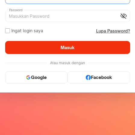
Password
visibility_off
Ingat login saya
Lupa Password?
Masuk
Atau masuk dengan
Google
Facebook