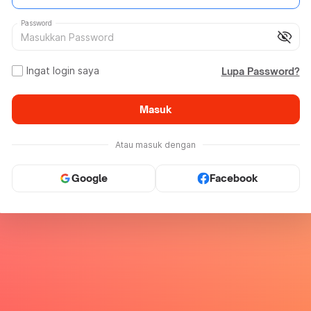
Password
visibility_off
Ingat login saya
Lupa Password?
Masuk
Atau masuk dengan
Google
Facebook