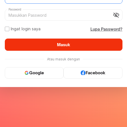
Password
visibility_off
Ingat login saya
Lupa Password?
Masuk
Atau masuk dengan
Google
Facebook