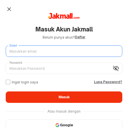
close
Masuk Akun Jakmall
Daftar
Belum punya akun?
Email
Password
visibility_off
Lupa Password?
Ingat login saya
Masuk
Atau masuk dengan
Google