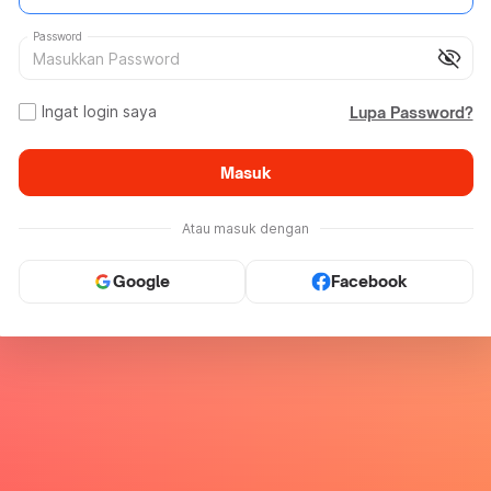
Password
visibility_off
Ingat login saya
Lupa Password?
Masuk
Atau masuk dengan
Google
Facebook