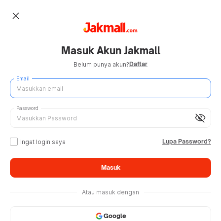
close
Masuk Akun Jakmall
Daftar
Belum punya akun?
Email
Password
visibility_off
Lupa Password?
Ingat login saya
Masuk
Atau masuk dengan
Google