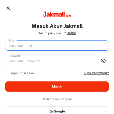
close
Masuk Akun Jakmall
Daftar
Belum punya akun?
Email
Password
visibility_off
Lupa Password?
Ingat login saya
Masuk
Atau masuk dengan
Google