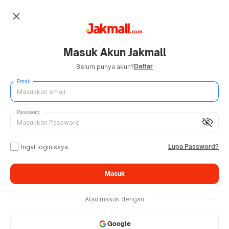
close
Masuk Akun Jakmall
Daftar
Belum punya akun?
Email
Password
visibility_off
Lupa Password?
Ingat login saya
Masuk
Atau masuk dengan
Google