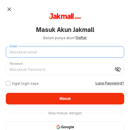
close
Masuk Akun Jakmall
Daftar
Belum punya akun?
Email
Password
visibility_off
Lupa Password?
Ingat login saya
Masuk
Atau masuk dengan
Google