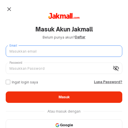
close
Masuk Akun Jakmall
Daftar
Belum punya akun?
Email
Password
visibility_off
Lupa Password?
Ingat login saya
Masuk
Atau masuk dengan
Google