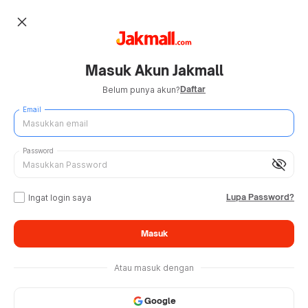
close
Masuk Akun Jakmall
Daftar
Belum punya akun?
Email
Password
visibility_off
Lupa Password?
Ingat login saya
Masuk
Atau masuk dengan
Google