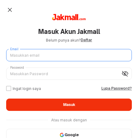
close
Masuk Akun Jakmall
Daftar
Belum punya akun?
Email
Password
visibility_off
Lupa Password?
Ingat login saya
Masuk
Atau masuk dengan
Google