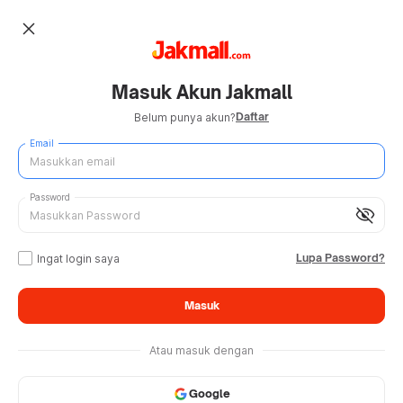
close
Masuk Akun Jakmall
Daftar
Belum punya akun?
Email
Password
visibility_off
Lupa Password?
Ingat login saya
Masuk
Atau masuk dengan
Google