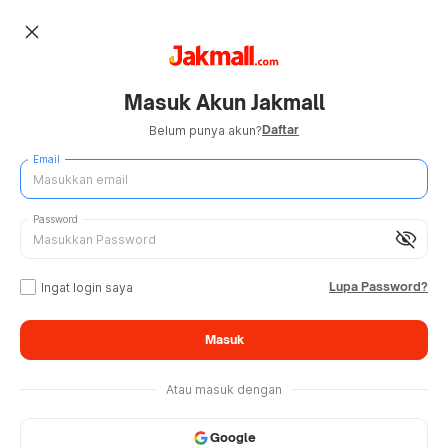
close
Masuk Akun Jakmall
Daftar
Belum punya akun?
Email
Password
visibility_off
Lupa Password?
Ingat login saya
Masuk
Atau masuk dengan
Google