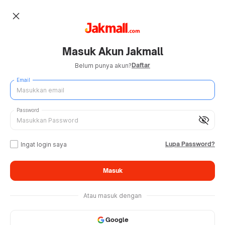
close
Masuk Akun Jakmall
Daftar
Belum punya akun?
Email
Password
visibility_off
Lupa Password?
Ingat login saya
Masuk
Atau masuk dengan
Google