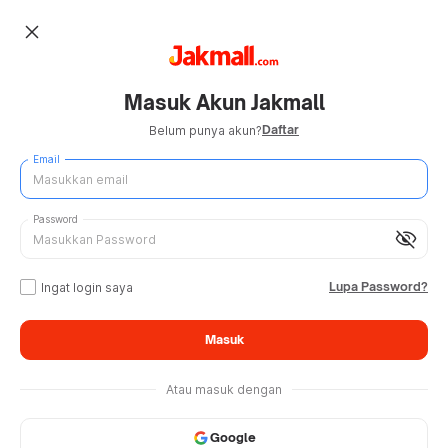
close
Masuk Akun Jakmall
Daftar
Belum punya akun?
Email
Password
visibility_off
Lupa Password?
Ingat login saya
Masuk
Atau masuk dengan
Google