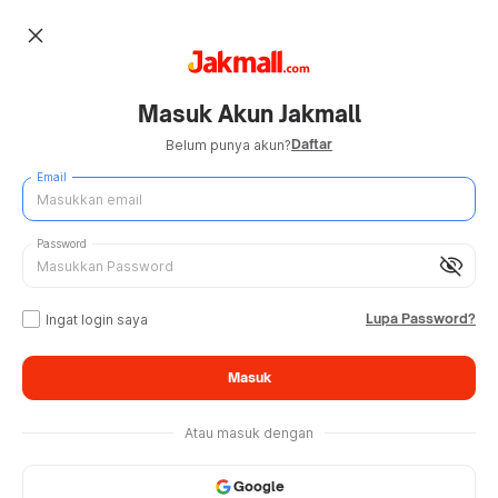
close
Masuk Akun Jakmall
Daftar
Belum punya akun?
Email
Password
visibility_off
Lupa Password?
Ingat login saya
Masuk
Atau masuk dengan
Google