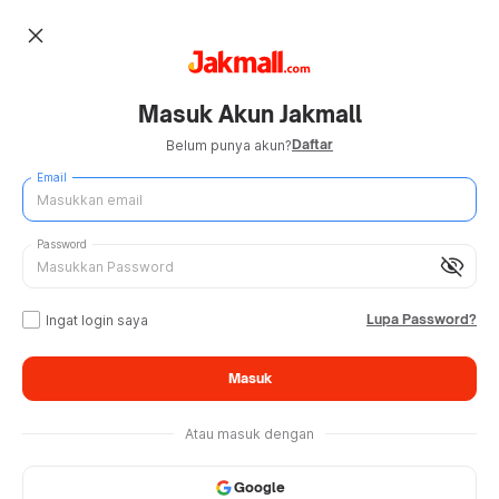
close
Masuk Akun Jakmall
Daftar
Belum punya akun?
Email
Password
visibility_off
Lupa Password?
Ingat login saya
Masuk
Atau masuk dengan
Google