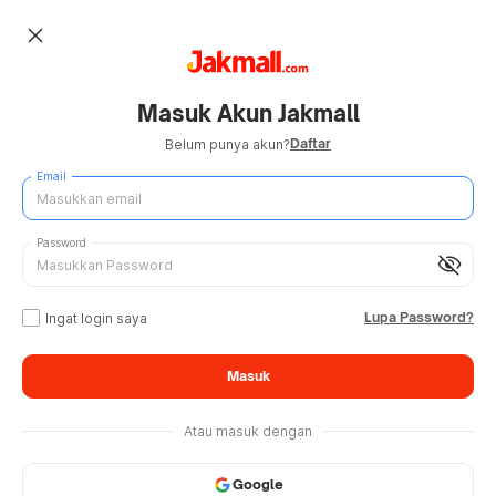
close
Masuk Akun Jakmall
Daftar
Belum punya akun?
Email
Password
visibility_off
Lupa Password?
Ingat login saya
Masuk
Atau masuk dengan
Google