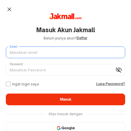
close
Masuk Akun Jakmall
Daftar
Belum punya akun?
Email
Password
visibility_off
Lupa Password?
Ingat login saya
Masuk
Atau masuk dengan
Google