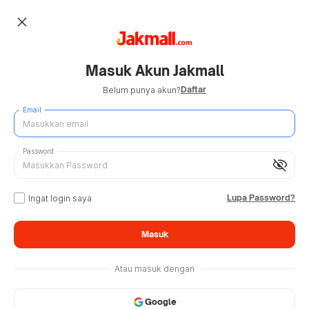
close
Masuk Akun Jakmall
Daftar
Belum punya akun?
Email
Password
visibility_off
Lupa Password?
Ingat login saya
Masuk
Atau masuk dengan
Google