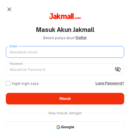
close
Masuk Akun Jakmall
Daftar
Belum punya akun?
Email
Password
visibility_off
Lupa Password?
Ingat login saya
Masuk
Atau masuk dengan
Google