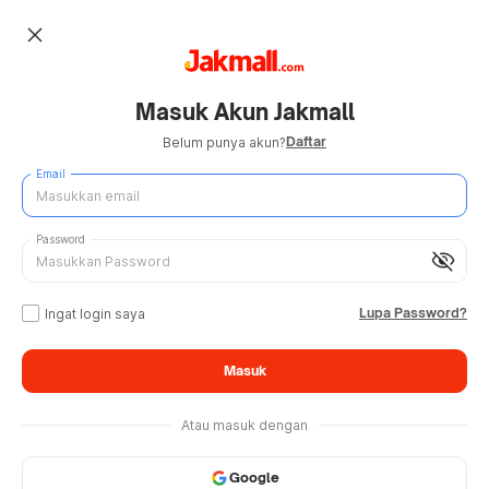
close
Masuk Akun Jakmall
Daftar
Belum punya akun?
Email
Password
visibility_off
Lupa Password?
Ingat login saya
Masuk
Atau masuk dengan
Google