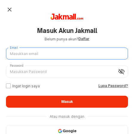
close
Masuk Akun Jakmall
Daftar
Belum punya akun?
Email
Password
visibility_off
Lupa Password?
Ingat login saya
Masuk
Atau masuk dengan
Google