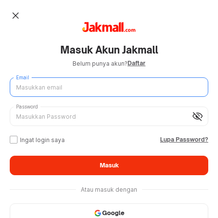
close
Masuk Akun Jakmall
Daftar
Belum punya akun?
Email
Password
visibility_off
Lupa Password?
Ingat login saya
Masuk
Atau masuk dengan
Google